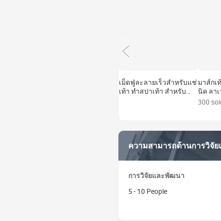
เม็ดฟู่ละลายเร็วสำหรับแช่
มาส์กเ
เท้า ทำสปาเท้า สำหรับทำ
นิค ลา
เล็บมือและเล็บเท้า ใช้ใน
บำรุงผิ
300 sol
ร้านทำเล็บ
อ่อนโย
ผู้ใหญ่ 
ความสามารถด้านการวิจั
การวิจัยและพัฒนา
5 - 10 People