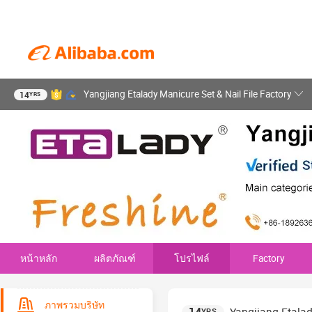
Yangjiang Etalady Manicure Set & Nail File Factory
14
YRS
หน้าหลัก
ผลิตภัณฑ์
โปรไฟล์
Factory
ภาพรวมบริษัท
YRS